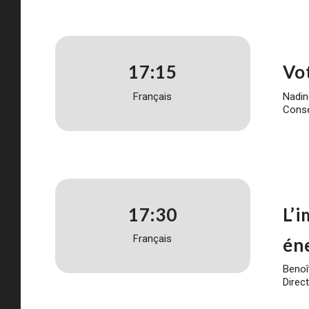
17:15
Vot
Français
Nadin
Conse
17:30
L’
Français
én
Benoî
Direc